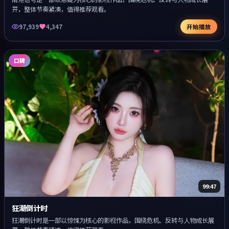
开，整体节奏紧凑，值得推荐观看。
97,939
4,347
开始播放
口碑
99:47
狂潮倒计时
狂潮倒计时是一部以惊悚为核心的影视作品，围绕危机、反转与人物成长展