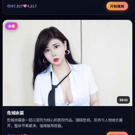
97,927
4,617
开始播放
热播
99:43
危城余震
危城余震是一部以冒险为核心的影视作品，围绕危机、反转与人物成长展
开，整体节奏紧凑，值得推荐观看。