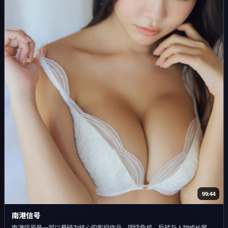
99:44
南港信号
南港信号是一部以悬疑为核心的影视作品，围绕危机、反转与人物成长展