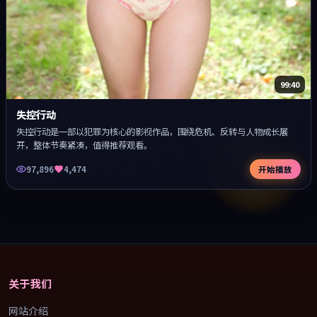
99:40
失控行动
失控行动是一部以犯罪为核心的影视作品，围绕危机、反转与人物成长展
开，整体节奏紧凑，值得推荐观看。
97,896
4,474
开始播放
关于我们
网站介绍