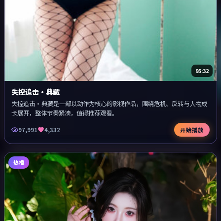
95:32
失控追击·典藏
失控追击·典藏是一部以动作为核心的影视作品，围绕危机、反转与人物成
长展开，整体节奏紧凑，值得推荐观看。
97,991
4,332
开始播放
热播