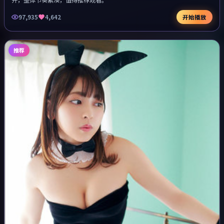
开，整体节奏紧凑，值得推荐观看。
97,935
4,642
开始播放
推荐