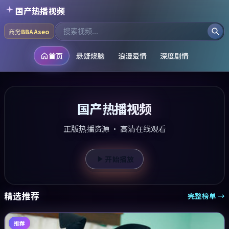
跳到主要内容
国产热播视频
商务
BBAAseo
首页
悬疑烧脑
浪漫爱情
深度剧情
国产热播视频
正版热播资源 · 高清在线观看
开始播放
精选推荐
完整榜单 →
推荐