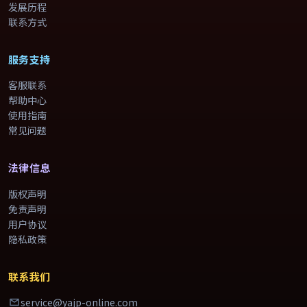
发展历程
联系方式
服务支持
客服联系
帮助中心
使用指南
常见问题
法律信息
版权声明
免责声明
用户协议
隐私政策
联系我们
service@yajp-online.com