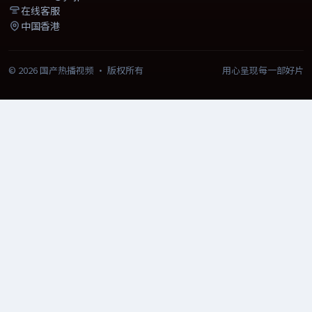
在线客服
中国香港
©
2026
国产热播视频
· 版权所有
用心呈现每一部好片