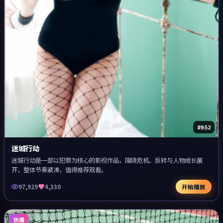
89:52
迷城行动
迷城行动是一部以犯罪为核心的影视作品，围绕危机、反转与人物成长展
开，整体节奏紧凑，值得推荐观看。
97,929
4,330
开始播放
热播