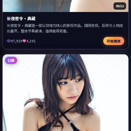
99:52
长夜密令·典藏
长夜密令·典藏是一部以惊悚为核心的影视作品，围绕危机、反转与人物成
长展开，整体节奏紧凑，值得推荐观看。
97,939
4,391
开始播放
口碑